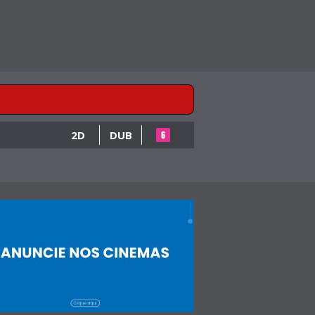
2D
DUB