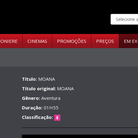
ONIERE
CINEMAS
PROMOÇÕES
PREÇOS
EM EX
Título:
MOANA
Título original:
MOANA
Gênero:
Aventura
Duração:
01H55
Classificação: