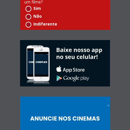
um filme?
Sim
Não
Indiferente