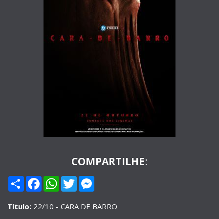
COMPARTILHE
:
Compartilhar
Facebook
WhatsApp
Twitter
Messenger
Título:
22/10 - CARA DE BARRO