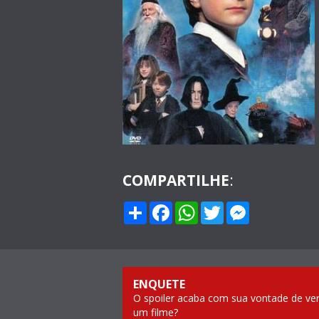
COMPARTILHE
:
Compartilhar
Facebook
WhatsApp
Twitter
Messenge
ENQUETE
O spoiler acaba com sua vontade de ve
um filme?