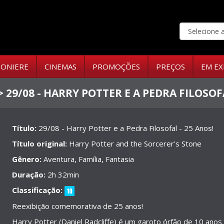
ONIERE
CINEMAS
PROMOÇÕES
PREÇOS
EM EX
> 29/08 - HARRY POTTER E A PEDRA FILOSOF
Título:
29/08 - Harry Potter e a Pedra Filosofal - 25 Anos!
Título original:
Harry Potter and the Sorcerer's Stone
Gênero:
Aventura, Família, Fantasia
Duração:
2h 32min
Classificação:
Reexibição comemorativa de 25 anos!
Harry Potter (Daniel Radcliffe) é um garoto órfão de 10 anos 